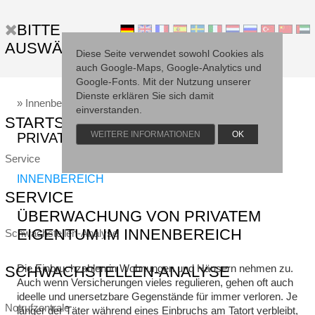
BITTE
AUSWÄHLEN...
Diese Seite verwendet sowohl Cookies als
auch Google-Maps, Google-Analytics und
Google-Fonts. Mit der Nutzung unserer
Startseite
Dienste erklären Sie sich damit
» Innenbereich
» Außenbereich
einverstanden.
STARTSEITE
WEITERE INFORMATIONEN
OK
PRIVATPERSONEN
Service
INNENBEREICH
SERVICE
ÜBERWACHUNG VON PRIVATEM
EIGENTUM IM INNENBEREICH
Schwachstellen-Analyse
Die Einbruchzahlen in Wohnungen und Häusern nehmen zu.
SCHWACHSTELLEN-ANALYSE
Auch wenn Versicherungen vieles regulieren, gehen oft auch
ideelle und unersetzbare Gegenstände für immer verloren. Je
Notrufzentrale
länger der Täter während eines Einbruchs am Tatort verbleibt,