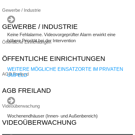
Gewerbe / Industrie
GEWERBE / INDUSTRIE
Keine Fehlalarme. Videovorgeprüfter Alarm erwirkt eine
höhere Priorität bei der Intervention
Öffentliche Einrichtungen
ÖFFENTLICHE EINRICHTUNGEN
WEITERE MÖGLICHE EINSATZORTE IM PRIVATEN
AGB Freiland
UMFELD
AGB FREILAND
Videoüberwachung
Wochenendhäuser (Innen- und Außenbereich)
VIDEOÜBERWACHUNG