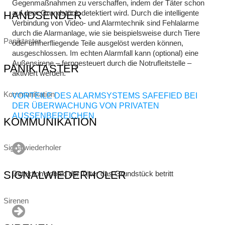
Gegenmaßnahmen zu verschaffen, indem der Täter schon
auf dem Grundstück detektiert wird. Durch die intelligente
HANDSENDER
Verbindung von Video- und Alarmtechnik sind Fehlalarme
durch die Alarmanlage, wie sie beispielsweise durch Tiere
Paniktaster
oder umherfliegende Teile ausgelöst werden können,
ausgeschlossen. Im echten Alarmfall kann (optional) eine
Außensirene – ferngesteuert durch die Notrufleitstelle –
PANIKTASTER
aktiviert werden.
Kommunikation
VORTEILE DES ALARMSYSTEMS SAFEFIED BEI
DER ÜBERWACHUNG VON PRIVATEN
AUSSENBEREICHEN
KOMMUNIKATION
Signalwiederholer
SIGNALWIEDERHOLER
Detektion sobald der Täter das Grundstück betritt
Sirenen