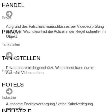
HANDEL
Privat
Aufgrund des Falschalarmauschlusses per Videovorprüfung
PRIVAT
durch den Wachdiesnt ist die Polizei in der Regel schneller im
Objekt
Tankstellen
TANKSTELLEN
Privatsphäre bleibt geschützt. Wachdienst kann nur im
Hotels
Alarmfall Videos sehen
HOTELS
Industrie
Autonome Energieversorgung / keine Kabelverlegung
notwendig
INDUSTRIE