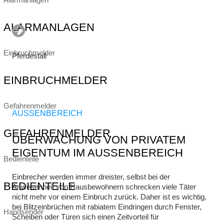
ALARMANLAGEN
Einbruchmelder
Pferdestall
EINBRUCHMELDER
Gefahrenmelder
AUSSENBEREICH
GEFAHRENMELDER
ÜBERWACHUNG VON PRIVATEM
EIGENTUM IM AUSSENBEREICH
Bedienteile
Einbrecher werden immer dreister, selbst bei der
BEDIENTEILE
Anwesenheit von Hausbewohnern schrecken viele Täter
nicht mehr vor einem Einbruch zurück. Daher ist es wichtig,
bei Blitzeinbrüchen mit rabiatem Eindringen durch Fenster,
Handsender
Scheiben oder Türen sich einen Zeitvorteil für