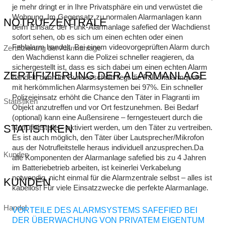
je mehr dringt er in Ihre Privatsphäre ein und verwüstet die
Wohnung. Im Gegensatz zu normalen Alarmanlagen kann
NOTRUFZENTRALE
beim Einsatz der Funk-Alarmanlage safefied der Wachdienst
sofort sehen, ob es sich um einen echten oder einen
Fehlalarm handelt. Bei einem videovorgeprüften Alarm durch
Zertifizierung der Alarmanlage
den Wachdienst kann die Polizei schneller reagieren, da
sichergestellt ist, dass es sich dabei um einen echten Alarm
ZERTIFIZIERUNG DER ALARMANLAGE
handelt, denn im Bundesschnitt liegt die Falschalarmquote
mit herkömmlichen Alarmsystemen bei 97%. Ein schneller
Polizeieinsatz erhöht die Chance den Täter in Flagranti im
Statistiken
Objekt anzutreffen und vor Ort festzunehmen. Bei Bedarf
(optional) kann eine Außensirene – ferngesteuert durch die
STATISTIKEN
Notrufleitstelle – aktiviert werden, um den Täter zu vertreiben.
Es ist auch möglich, den Täter über Lautsprecher/Mikrofon
aus der Notrufleitstelle heraus individuell anzusprechen.Da
Kunden
alle Komponenten der Alarmanlage safefied bis zu 4 Jahren
im Batteriebetrieb arbeiten, ist keinerlei Verkabelung
notwendig, nicht einmal für die Alarmzentrale selbst – alles ist
KUNDEN
kabellos! Für viele Einsatzzwecke die perfekte Alarmanlage.
Handel
VORTEILE DES ALARMSYSTEMS SAFEFIED BEI
DER ÜBERWACHUNG VON PRIVATEM EIGENTUM