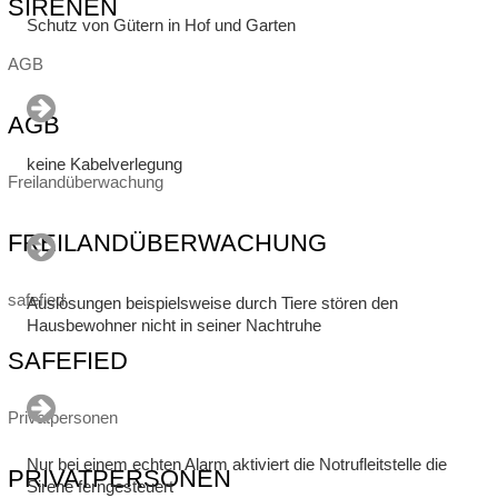
SIRENEN
Schutz von Gütern in Hof und Garten
AGB
AGB
keine Kabelverlegung
Freilandüberwachung
FREILANDÜBERWACHUNG
safefied
Auslösungen beispielsweise durch Tiere stören den
Hausbewohner nicht in seiner Nachtruhe
SAFEFIED
Privatpersonen
Nur bei einem echten Alarm aktiviert die Notrufleitstelle die
PRIVATPERSONEN
Sirene ferngesteuert