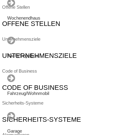
Offene Stellen
Wochenendhaus
OFFENE STELLEN
Unternehmensziele
UNTERNEHMENSZIELE
Yacht/Segelboot
Code of Business
CODE OF BUSINESS
Fahrzeug/Wohnmobil
Sicherheits-Systeme
SICHERHEITS-SYSTEME
Garage
Alarmanlagen