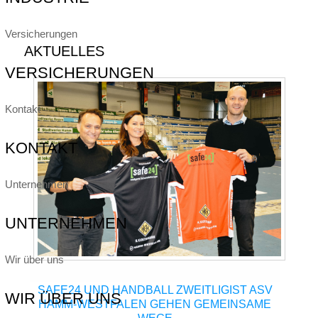
Versicherungen
AKTUELLES
VERSICHERUNGEN
Kontakt
KONTAKT
Unternehmen
UNTERNEHMEN
Wir über uns
SAFE24 UND HANDBALL ZWEITLIGIST ASV
WIR ÜBER UNS
HAMM-WESTFALEN GEHEN GEMEINSAME