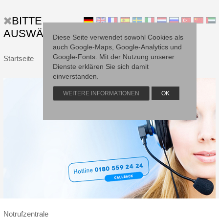
BITTE
AUSWÄHLEN...
Diese Seite verwendet sowohl Cookies als
auch Google-Maps, Google-Analytics und
Google-Fonts. Mit der Nutzung unserer
Startseite
Dienste erklären Sie sich damit
einverstanden.
STARTSEITE
WEITERE INFORMATIONEN
OK
Service
SERVICE
Schwachstellen-Analyse
SCHWACHSTELLEN-ANALYSE
Notrufzentrale