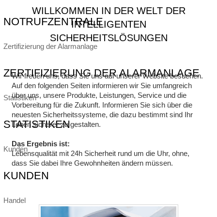
WILLKOMMEN IN DER WELT DER
NOTRUFZENTRALE
INTELLIGENTEN
SICHERHEITSLÖSUNGEN
Zertifizierung der Alarmanlage
ZERTIFIZIERUNG DER ALARMANLAGE
Wir freuen uns, dass Sie uns auf unserer Website besuchen.
Auf den folgenden Seiten informieren wir Sie umfangreich
über uns, unsere Produkte, Leistungen, Service und die
Statistiken
Vorbereitung für die Zukunft. Informieren Sie sich über die
neuesten Sicherheitssysteme, die dazu bestimmt sind Ihr
STATISTIKEN
Leben sicherer zu gestalten.
Das Ergebnis ist:
Kunden
Lebensqualität mit 24h Sicherheit rund um die Uhr, ohne,
dass Sie dabei Ihre Gewohnheiten ändern müssen.
KUNDEN
Handel