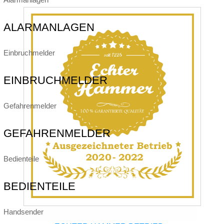
ALARMANLAGEN
Einbruchmelder
EINBRUCHMELDER
Gefahrenmelder
GEFAHRENMELDER
Bedienteile
BEDIENTEILE
Handsender