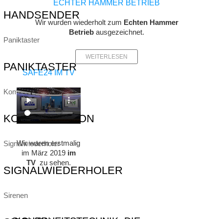
ECHTER HAMMER BETRIEB
HANDSENDER
Wir wurden wiederholt zum
Echten Hammer
Betrieb
ausgezeichnet.
Paniktaster
WEITERLESEN
PANIKTASTER
SAFE24 IM TV
Kommunikation
KOMMUNIKATION
Wir waren erstmalig
Signalwiederholer
im März 2019
im
TV
zu sehen.
SIGNALWIEDERHOLER
Sirenen