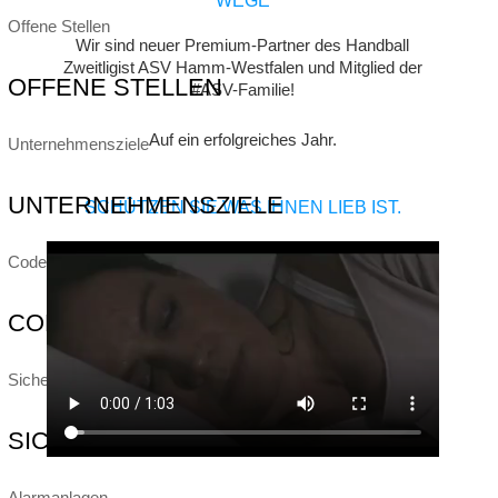
WEGE
Offene Stellen
Wir sind neuer Premium-Partner des Handball
Zweitligist ASV Hamm-Westfalen und Mitglied der
OFFENE STELLEN
#ASV-Familie!
Auf ein erfolgreiches Jahr.
Unternehmensziele
UNTERNEHMENSZIELE
SCHÜTZEN SIE WAS IHNEN LIEB IST.
Code of Business
CODE OF BUSINESS
Sicherheits-Systeme
SICHERHEITS-SYSTEME
Alarmanlagen