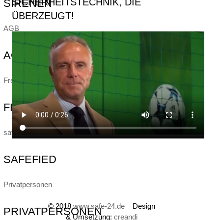
SICHERHEITSTECHNIK, DIE
SIRENEN
ÜBERZEUGT!
AGB
AGB
Freilandüberwachung
FREILANDÜBERWACHUNG
safefied
SAFEFIED
Privatpersonen
© 2018
www.safe-24.de
Design
PRIVATPERSONEN
& Umsetzung:
creandi